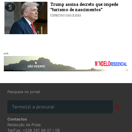
Trump assina decreto que impede
5
"turismo de nascimentos"
EXPRESSO DAS ILHAS
pub.
Pesquise no jornal
Contactos
Redacção da Praia:
Tel/Fax: +238 261 98 07 / 08