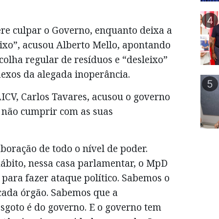
4
ere culpar o Governo, enquanto deixa a
lixo”, acusou Alberto Mello, apontando
ecolha regular de resíduos e “desleixo”
lexos da alegada inoperância.
5
ICV, Carlos Tavares, acusou o governo
e não cumprir com as suas
boração de todo o nível de poder.
hábito, nessa casa parlamentar, o MpD
a para fazer ataque político. Sabemos o
 cada órgão. Sabemos que a
esgoto é do governo. E o governo tem