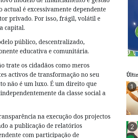
 o actual é excessivamente dependente
or privado. Por isso, frágil, volátil e
 capital.
elo público, descentralizado,
onente educativa e comunitária.
 trate os cidadãos como meros
tes activos de transformação no seu
Últi
to não é um luxo. É um direito que
1
 independentemente da classe social a
transparência na execução dos projectos
do a publicação de relatórios
2
pendente com participação de