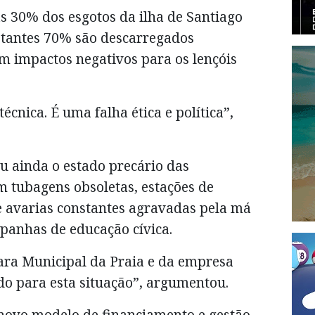
s 30% dos esgotos da ilha de Santiago
estantes 70% são descarregados
m impactos negativos para os lençóis
écnica. É uma falha ética e política”,
u ainda o estado precário das
om tubagens obsoletas, estações de
 avarias constantes agravadas pela má
mpanhas de educação cívica.
ara Municipal da Praia e da empresa
do para esta situação”, argumentou.
 novo modelo de financiamento e gestão