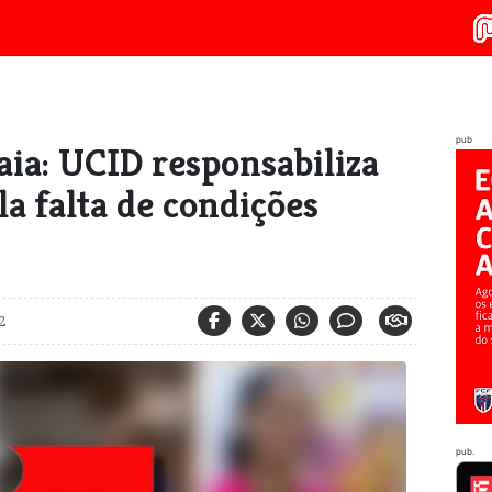
pub
ia: UCID responsabiliza
a falta de condições
2
pub.