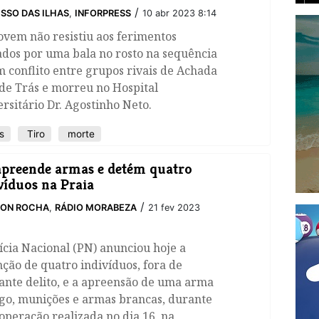
/
SSO DAS ILHAS
,
INFORPRESS
10 abr 2023 8:14
vem não resistiu aos ferimentos
dos por uma bala no rosto na sequência
 conflito entre grupos rivais de Achada
de Trás e morreu no Hospital
rsitário Dr. Agostinho Neto.
s
Tiro
morte
apreende armas e detém quatro
víduos na Praia
/
SON ROCHA
,
RÁDIO MORABEZA
21 fev 2023
ícia Nacional (PN) anunciou hoje a
ção de quatro indivíduos, fora de
ante delito, e a apreensão de uma arma
ogo, munições e armas brancas, durante
peração realizada no dia 16, na