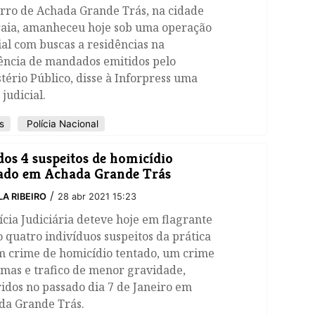
irro de Achada Grande Trás, na cidade
raia, amanheceu hoje sob uma operação
ial com buscas a residências na
ência de mandados emitidos pelo
tério Público, disse à Inforpress uma
 judicial.
s
Polícia Nacional
dos 4 suspeitos de homicídio
ado em Achada Grande Trás
/
LA RIBEIRO
28 abr 2021 15:23
ícia Judiciária deteve hoje em flagrante
o quatro indivíduos suspeitos da prática
m crime de homicídio tentado, um crime
mas e trafico de menor gravidade,
idos no passado dia 7 de Janeiro em
da Grande Trás.