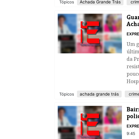
Achada Grande Trás
cri
Tópicos
Guar
Acha
EXPRE
​Um g
últim
da Pr
resis
pouco
Hospi
achada grande trás
crim
Tópicos
Bair
poli
EXPRE
9:45