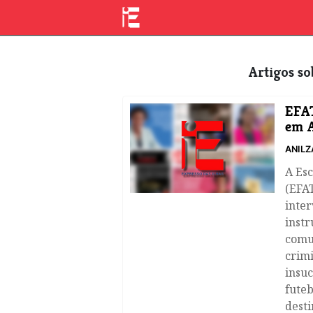
Artigos s
EFAT
em 
ANILZ
A Es
(EFA
inter
inst
comu
crimi
insuc
fute
desti