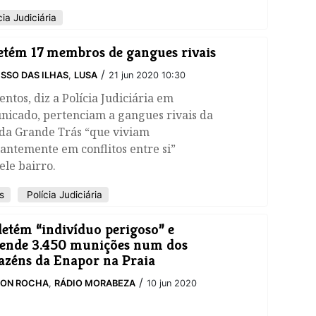
ia Judiciária
etém 17 membros de gangues rivais
/
SSO DAS ILHAS
,
LUSA
21 jun 2020 10:30
ntos, diz a Polícia Judiciária em
nicado, pertenciam a gangues rivais da
da Grande Trás “que viviam
antemente em conflitos entre si”
le bairro.
s
Polícia Judiciária
detém “indivíduo perigoso” e
ende 3.450 munições num dos
zéns da Enapor na Praia
/
SON ROCHA
,
RÁDIO MORABEZA
10 jun 2020