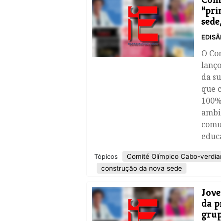
“pri
sede
EDISÂ
O Co
lanço
da s
que 
100%
ambie
comu
educa
Comité Olímpico Cabo-verdia
Tópicos
construção da nova sede
Jove
da p
grup