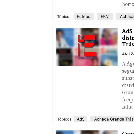
horiz
Futebol
EFAT
Achada
Tópicos
AdS 
dist
Trás
ANILZ
A Águ
segun
subst
distr
Grand
freq
falta
AdS
Achada Grande Trás
Tópicos
​Com