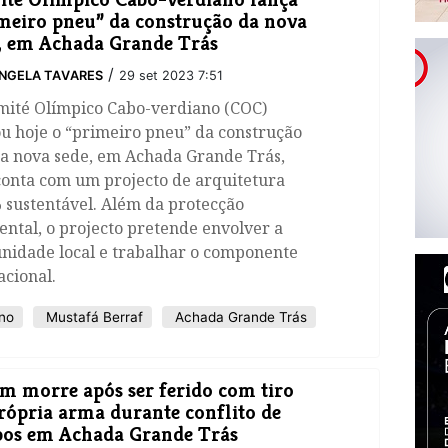
meiro pneu” da construção da nova
, em Achada Grande Trás
/
NGELA TAVARES
29 set 2023 7:51
mité Olímpico Cabo-verdiano (COC)
u hoje o “primeiro pneu” da construção
ua nova sede, em Achada Grande Trás,
conta com um projecto de arquitetura
 sustentável. Além da protecção
ntal, o projecto pretende envolver a
nidade local e trabalhar o componente
cional.
no
Mustafá Berraf
Achada Grande Trás
m morre após ser ferido com tiro
rópria arma durante conflito de
os em Achada Grande Trás