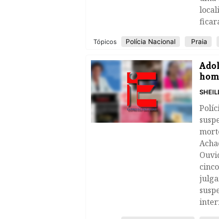
local
ficar
Polícia Nacional
Praia
Tópicos
Adol
homi
SHEIL
Políc
suspe
mort
Achad
Ouvi
cinco
julg
susp
inte