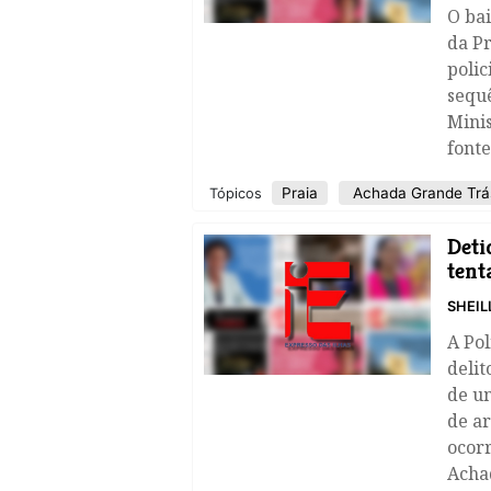
O ba
da P
polic
sequ
Minis
fonte
Praia
Achada Grande Trá
Tópicos
Deti
tent
SHEIL
A Pol
delit
de u
de ar
ocorr
Acha