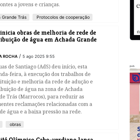
ontes a jovens e crianças.
 Grande Trás
Protocolos de cooperação
inicia obras de melhoria de rede de
ribuição de água em Achada Grande
/
A ROCHA
5 ago 2025 9:55
as de Santiago (AdS) deu início, esta
pub.
da-feira, à execução dos trabalhos de
ituição e melhoria da rede de adução e
ibuição de água na zona de Achada
e Trás (Marrocos), para reduzir as
uentes reclamações relacionadas com a
 de água e a baixa pressão na rede.
obras
ité Olímpico Cabo-verdiano lança