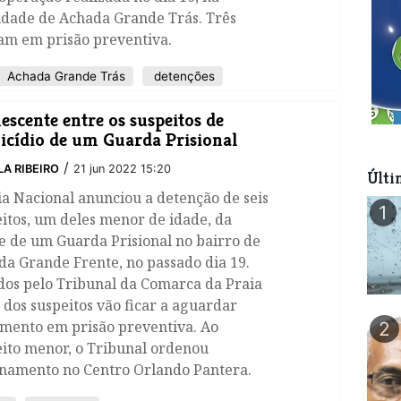
idade de Achada Grande Trás. Três
am em prisão preventiva.
Achada Grande Trás
detenções
escente entre os suspeitos de
cídio de um Guarda Prisional
/
LA RIBEIRO
21 jun 2022 15:20
Últi
ia Nacional anunciou a detenção de seis
1
itos, um deles menor de idade, da
e de um Guarda Prisional no bairro de
a Grande Frente, no passado dia 19.
dos pelo Tribunal da Comarca da Praia
 dos suspeitos vão ficar a aguardar
amento em prisão preventiva. Ao
2
eito menor, o Tribunal ordenou
rnamento no Centro Orlando Pantera.