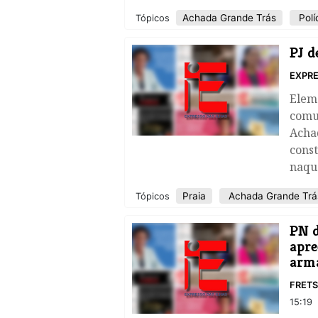
Achada Grande Trás
Políc
Tópicos
PJ d
EXPRE
Eleme
comu
Acha
const
naque
Praia
Achada Grande Trá
Tópicos
​PN 
apre
arma
FRET
15:19