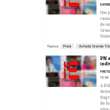
EXPRE
Um jo
causa
de um
Gran
Unive
Praia
Achada Grande Trá
Tópicos
​PN 
indi
FRET
10:49
A Pol
deten
flagr
de f
uma o