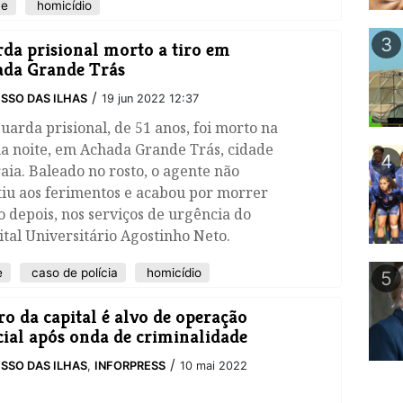
me
homicídio
3
da prisional morto a tiro em
da Grande Trás
/
SSO DAS ILHAS
19 jun 2022 12:37
uarda prisional, de 51 anos, foi morto na
a noite, em Achada Grande Trás, cidade
4
aia. Baleado no rosto, o agente não
tiu aos ferimentos e acabou por morrer
 depois, nos serviços de urgência do
tal Universitário Agostinho Neto.
e
caso de polícia
homicídio
5
ro da capital é alvo de operação
cial após onda de criminalidade
/
SSO DAS ILHAS
,
INFORPRESS
10 mai 2022