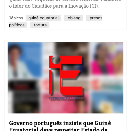
o líder do Cidadãos para a Inovação (CI).
guiné equatorial
obiang
presos
Tópicos
políticos
tortura
Governo português insiste que Guiné
Equatorial deve respeitar Estado de