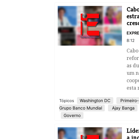
Cabo
estr
cres
EXPRE
8:12
Cabo
refo
as du
um n
coop
esta 
Washington DC
Primeiro-
Tópicos
Grupo Banco Mundial
Ajay Banga
Governo
Líde
a in