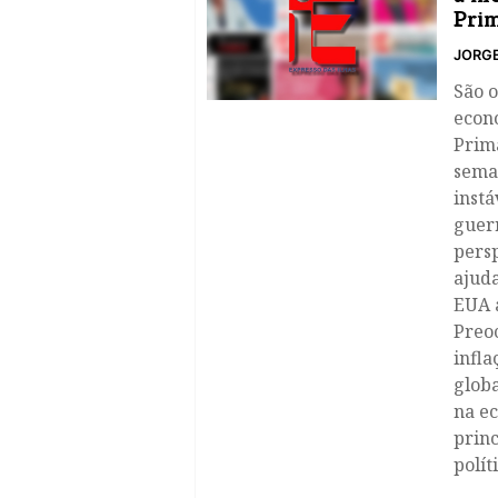
Pri
JORG
São 
econ
Prim
sema
inst
guer
persp
ajud
EUA a
Preoc
infla
globa
na e
princ
polít