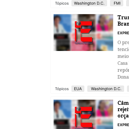
Washington D.C.
FMI
Tópicos
Trum
Bran
EXPRE
O pre
tenci
meios
Casa
repór
Dona
EUA
Washington D.C.
Tópicos
Câma
reje
orç
EXPRE