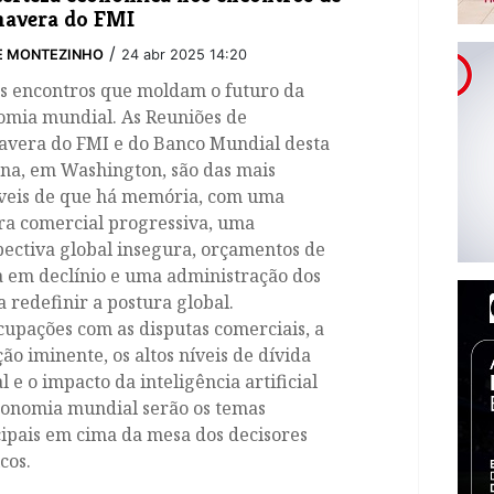
mavera do FMI
/
E MONTEZINHO
24 abr 2025 14:20
os encontros que moldam o futuro da
omia mundial. As Reuniões de
avera do FMI e do Banco Mundial desta
na, em Washington, são das mais
áveis de que há memória, com uma
ra comercial progressiva, uma
ectiva global insegura, orçamentos de
a em declínio e uma administração dos
 redefinir a postura global.
upações com as disputas comerciais, a
ção iminente, os altos níveis de dívida
l e o impacto da inteligência artificial
conomia mundial serão os temas
ipais em cima da mesa dos decisores
icos.