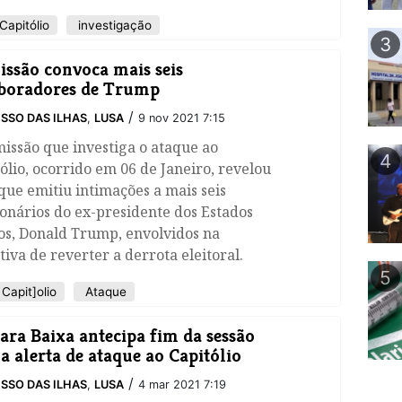
Capitólio
investigação
3
ssão convoca mais seis
boradores de Trump
/
SSO DAS ILHAS
,
LUSA
9 nov 2021 7:15
issão que investiga o ataque ao
4
ólio, ocorrido em 06 de Janeiro, revelou
que emitiu intimações a mais seis
onários do ex-presidente dos Estados
os, Donald Trump, envolvidos na
tiva de reverter a derrota eleitoral.
5
Capit]olio
Ataque
ra Baixa antecipa fim da sessão
 a alerta de ataque ao Capitólio
/
SSO DAS ILHAS
,
LUSA
4 mar 2021 7:19