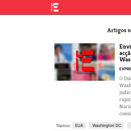
Artigos
Envi
acçã
Was
EXPRE
O Dis
Wash
judic
capi
Nacio
consi
EUA
Washington DC
Tópicos