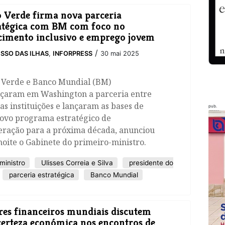
 Verde firma nova parceria
atégica com BM com foco no
cimento inclusivo e emprego jovem
/
SSO DAS ILHAS
,
INFORPRESS
30 mai 2025
 Verde e Banco Mundial (BM)
rçaram em Washington a parceria entre
as instituições e lançaram as bases de
pub.
ovo programa estratégico de
eração para a próxima década, anunciou
noite o Gabinete do primeiro-ministro.
ministro
Ulisses Correia e Silva
presidente do
parceria estratégica
Banco Mundial
res financeiros mundiais discutem
certeza económica nos encontros de