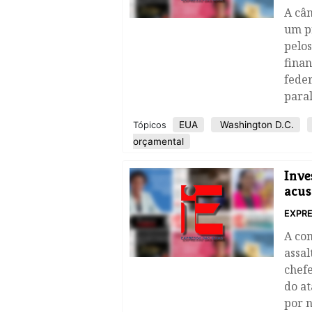
A câm
um pr
pelos
fina
feder
paral
EUA
Washington D.C.
Tópicos
orçamental
Inve
acus
EXPRE
A co
assal
chefe
do a
por n