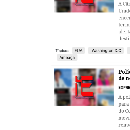
A Câ
Unido
ence
term
aler
dest
EUA
Washington D.C
Tópicos
Ameaça
Polí
de n
EXPRE
A pol
para 
do Co
movi
rein