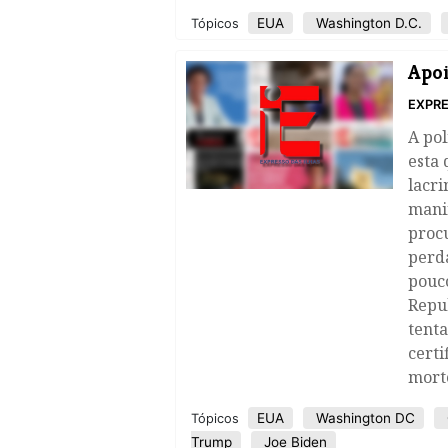
EUA
Washington D.C.
Tópicos
Apoi
EXPRE
A pol
esta 
lacr
manif
proc
perd
pouc
Repu
tenta
certi
mort
EUA
Washington DC
Tópicos
Trump
Joe Biden