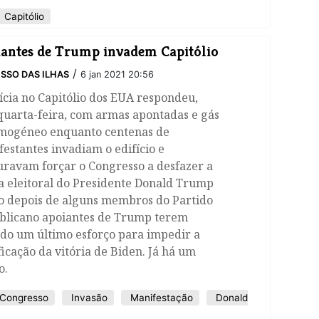
Capitólio
antes de Trump invadem Capitólio
/
SSO DAS ILHAS
6 jan 2021 20:56
ícia no Capitólio dos EUA respondeu,
quarta-feira, com armas apontadas e gás
imogéneo enquanto centenas de
estantes invadiam o edifício e
uravam forçar o Congresso a desfazer a
a eleitoral do Presidente Donald Trump
o depois de alguns membros do Partido
blicano apoiantes de Trump terem
do um último esforço para impedir a
ficação da vitória de Biden. Já há um
o.
Congresso
Invasão
Manifestação
Donald