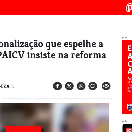
pub
onalização que espelhe a
PAICV insiste na reforma
BEZA
,
1
pub.