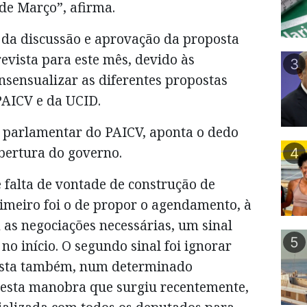
de Março”, afirma.
da discussão e aprovação da proposta
revista para este mês, devido às
3
nsensualizar as diferentes propostas
PAICV e da UCID.
 parlamentar do PAICV, aponta o dedo
abertura do governo.
4
 falta de vontade de construção de
imeiro foi o de propor o agendamento, à
m as negociações necessárias, um sinal
5
o início. O segundo sinal foi ignorar
osta também, num determinado
 esta manobra que surgiu recentemente,