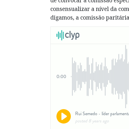
de convocar a comissão espec
consensualizar a nível da com
digamos, a comissão paritária