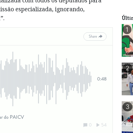
ializada com todos os deputados para
issão especializada, ignorando,
”.
Últi
1
2
3