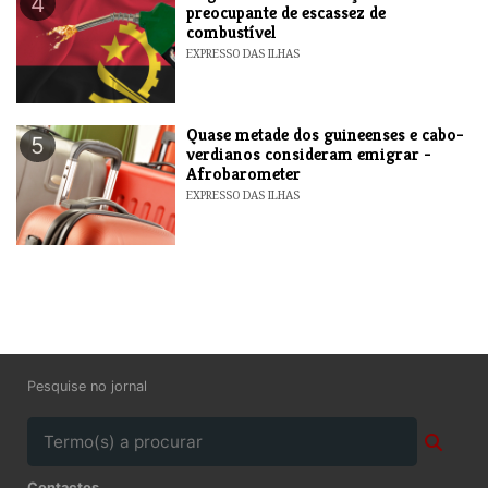
4
preocupante de escassez de
combustível
EXPRESSO DAS ILHAS
Quase metade dos guineenses e cabo-
5
verdianos consideram emigrar -
Afrobarometer
EXPRESSO DAS ILHAS
Pesquise no jornal
Contactos