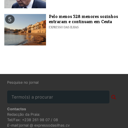
Pelo menos 528 menores sozinhos
5
entraram e continuam em Ceuta
EXPRESSO DAS ILHAS
Pesquise no jornal
Contactos
Redacção da Praia:
Tel/Fax: +238 261 98 07 / 08
E-mail:
jornal @ expressodasilhas.cv