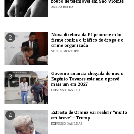
roubo de telemóvel em São Vicente
ANILZA ROCHA
Nova diretora da PJ promete mão
2
firme contra o tráfico de droga e o
crime organizado
SELTON MONTEIRO
Governo anuncia chegada do navio
3
Eugénio Tavares este ano e prevê
mais um em 2027
EXPRESSO DAS ILHAS
Estreito de Ormuz vai reabrir "muito
4
em breve" - Trump
EXPRESSO DAS ILHAS