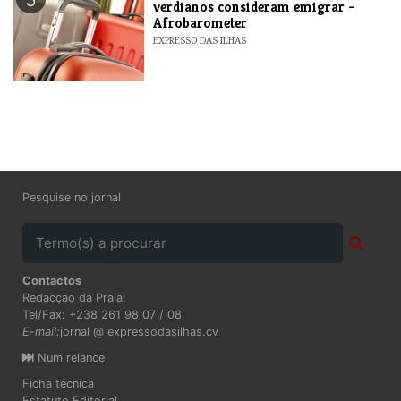
verdianos consideram emigrar -
Afrobarometer
EXPRESSO DAS ILHAS
Pesquise no jornal
Contactos
Redacção da Praia:
Tel/Fax: +238 261 98 07 / 08
E-mail:
jornal @ expressodasilhas.cv
Num relance
Ficha técnica
Estatuto Editorial