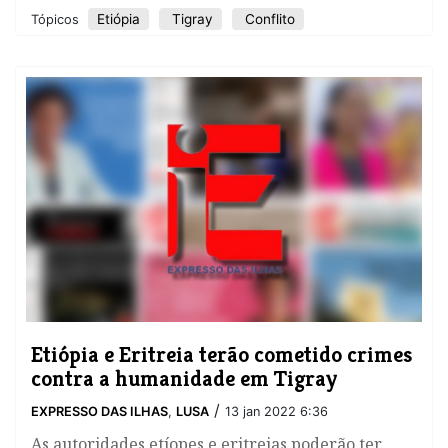
Etiópia
Tigray
Conflito
Tópicos
​Etiópia e Eritreia terão cometido crimes
contra a humanidade em Tigray
/
EXPRESSO DAS ILHAS
,
LUSA
13 jan 2022 6:36
As autoridades etíopes e eritreias poderão ter