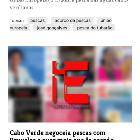
União Europeia (U E) sobre pesca nas águas cabo-
verdianas.
pescas
acordo de pescas
união
Tópicos
europeia
josé gonçalves
pesca do tubarão
Cabo Verde negoceia pescas com