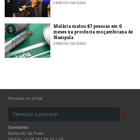
EXPRESSO DAS ILHAS
​Malária matou 47 pessoas em 6
5
meses na província moçambicana de
Nampula
EXPRESSO DAS ILHAS
Pesquise no jornal
Contactos
Redacção da Praia:
Tel/Fax: +238 261 98 07 / 08