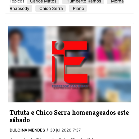
Carlos Matos
Humberto Ramos
Morna
Tópicos
Rhapsody
Chico Serra
Piano
Tututa e Chico Serra homenageados este
sábado
/
DULCINA MENDES
30 jul 2020 7:37