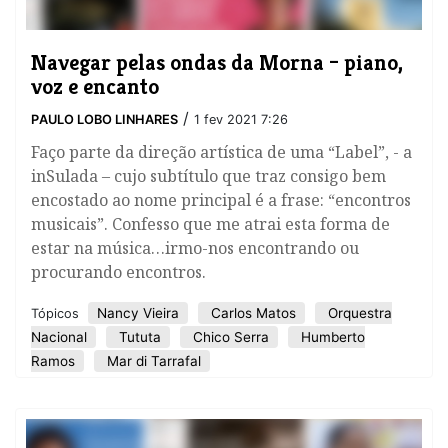
Navegar pelas ondas da Morna – piano,
voz e encanto
/
PAULO LOBO LINHARES
1 fev 2021 7:26
​Faço parte da direção artística de uma “Label”, - a
inSulada – cujo subtítulo que traz consigo bem
encostado ao nome principal é a frase: “encontros
musicais”. Confesso que me atrai esta forma de
estar na música…irmo-nos encontrando ou
procurando encontros.
Nancy Vieira
Carlos Matos
Orquestra
Tópicos
Nacional
Tututa
Chico Serra
Humberto
Ramos
Mar di Tarrafal