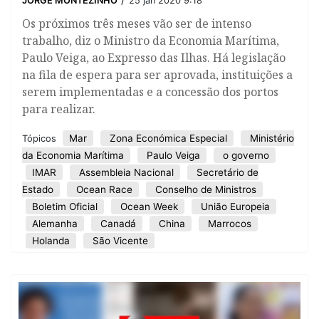
JORGE MONTEZINHO
25 jan 2020 9:18
Os próximos três meses vão ser de intenso
trabalho, diz o Ministro da Economia Marítima,
Paulo Veiga, ao Expresso das Ilhas. Há legislação
na fila de espera para ser aprovada, instituições a
serem implementadas e a concessão dos portos
para realizar.
Mar
Zona Económica Especial
Ministério
Tópicos
da Economia Marítima
Paulo Veiga
o governo
IMAR
Assembleia Nacional
Secretário de
Estado
Ocean Race
Conselho de Ministros
Boletim Oficial
Ocean Week
União Europeia
Alemanha
Canadá
China
Marrocos
Holanda
São Vicente