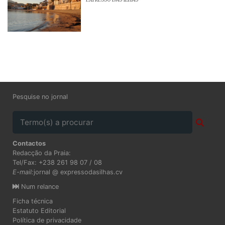
Pesquise no jornal
Contactos
Redacção da Praia:
Tel/Fax: +238 261 98 07 / 08
E-mail:
jornal @ expressodasilhas.cv
Num relance
Ficha técnica
Estatuto Editorial
Política de privacidade