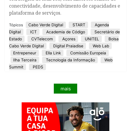
conectividade, desenvolvimento de capacidades e
plataforma de serviços.
Cabo Verde Digital
START
Agenda
Tópicos
Digital
ICT
Academia de Código
Secretário de
Estado
CVTelecom
Açores
UNITEL
Bolsa
Cabo Verde Digital
Digital Praiadise
Web Lab
Entrepeneur
Ella Link
Comissão Europeia
Ilha Terceira
Tecnologia da Informação
Web
Summit
PEDS
mais