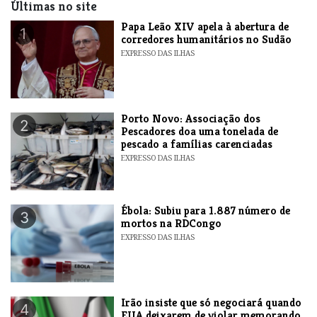
Últimas no site
​Papa Leão XIV apela à abertura de
1
corredores humanitários no Sudão
EXPRESSO DAS ILHAS
​Porto Novo: Associação dos
2
Pescadores doa uma tonelada de
pescado a famílias carenciadas
EXPRESSO DAS ILHAS
​Ébola: Subiu para 1.887 número de
3
mortos na RDCongo
EXPRESSO DAS ILHAS
​Irão insiste que só negociará quando
4
EUA deixarem de violar memorando