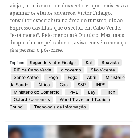
viajar, o turismo é um dos sectores que mais está a
apanhar os efeitos adversos. Victor Fidalgo,
consultor especialista na área do turismo, diz ao
Expresso das Ilhas que o sector, em Cabo Verde,
“está morto”. Pelo menos até Outubro. Mas, mais
do que chorar pelos danos, avisa, convém começar
já a pensar o pós-crise.
Segundo Victor Fidalgo
Sal
Boavista
Tópicos
PIB de Cabo Verde
o governo
São Vicente
Santo Antão
Fogo
Fogo
Abril
Ministério
da Saúde
África
Gao
S&P
INPS
Ministério do Comércio
PME
Lay
Fitch
Oxford Economics
World Travel and Tourism
Council
Tecnologia da Informação