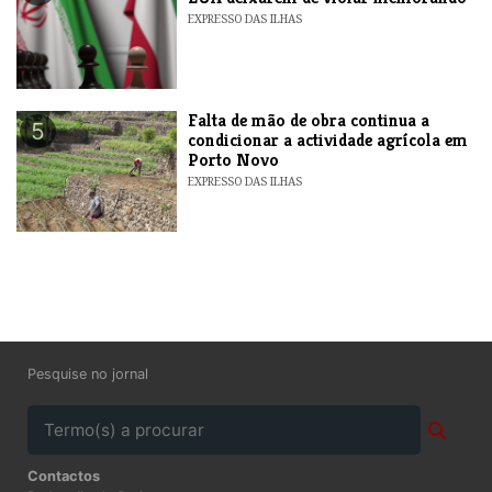
EXPRESSO DAS ILHAS
Falta de mão de obra continua a
5
condicionar a actividade agrícola em
Porto Novo
EXPRESSO DAS ILHAS
Pesquise no jornal
Contactos