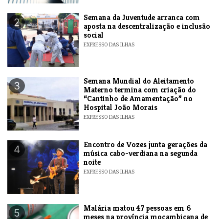
Semana da Juventude arranca com
2
aposta na descentralização e inclusão
social
EXPRESSO DAS ILHAS
Semana Mundial do Aleitamento
3
Materno termina com criação do
“Cantinho de Amamentação” no
Hospital João Morais
EXPRESSO DAS ILHAS
Encontro de Vozes junta gerações da
4
música cabo-verdiana na segunda
noite
EXPRESSO DAS ILHAS
​Malária matou 47 pessoas em 6
5
meses na província moçambicana de