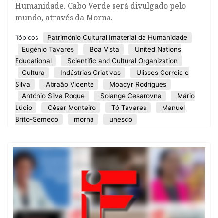
Humanidade. Cabo Verde será divulgado pelo
mundo, através da Morna.
Património Cultural Imaterial da Humanidade
Tópicos
Eugénio Tavares
Boa Vista
United Nations
Educational
Scientific and Cultural Organization
Cultura
Indústrias Criativas
Ulisses Correia e
Silva
Abraão Vicente
Moacyr Rodrigues
António Silva Roque
Solange Cesarovna
Mário
Lúcio
César Monteiro
Tó Tavares
Manuel
Brito-Semedo
morna
unesco