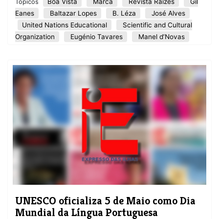
Boa Vista
Marca
Revista Raízes
Gil
Tópicos
Eanes
Baltazar Lopes
B. Léza
José Alves
United Nations Educational
Scientific and Cultural
Organization
Eugénio Tavares
Manel d’Novas
UNESCO oficializa 5 de Maio como Dia
Mundial da Língua Portuguesa