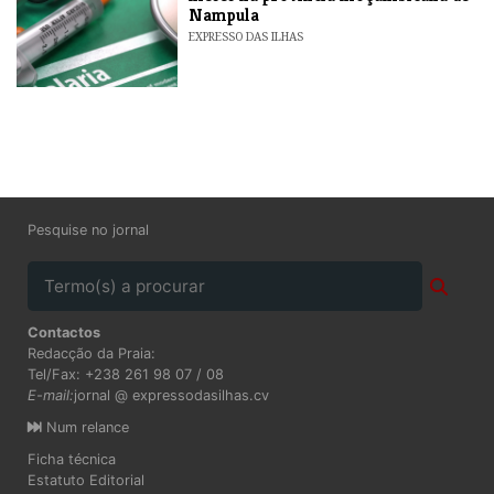
Nampula
EXPRESSO DAS ILHAS
Pesquise no jornal
Contactos
Redacção da Praia:
Tel/Fax: +238 261 98 07 / 08
E-mail:
jornal @ expressodasilhas.cv
Num relance
Ficha técnica
Estatuto Editorial