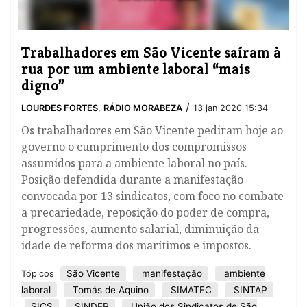
Trabalhadores em São Vicente saíram à
rua por um ambiente laboral “mais
digno”
/
LOURDES FORTES
,
RÁDIO MORABEZA
13 jan 2020 15:34
Os trabalhadores em São Vicente pediram hoje ao
governo o cumprimento dos compromissos
assumidos para a ambiente laboral no país.
Posição defendida durante a manifestação
convocada por 13 sindicatos, com foco no combate
a precariedade, reposição do poder de compra,
progressões, aumento salarial, diminuição da
idade de reforma dos marítimos e impostos.
São Vicente
manifestação
ambiente
Tópicos
laboral
Tomás de Aquino
SIMATEC
SINTAP
SICS
SINDEP
União dos Sindicatos de São