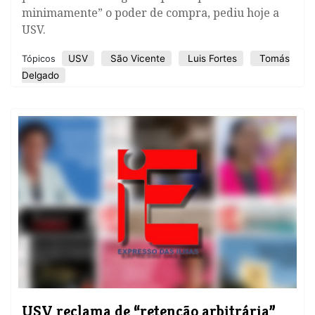
minimamente” o poder de compra, pediu hoje a
USV.
USV
São Vicente
Luis Fortes
Tomás
Tópicos
Delgado
​USV reclama de “retenção arbitrária”