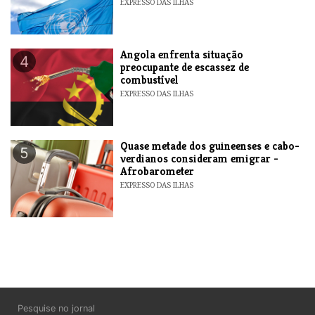
EXPRESSO DAS ILHAS
Angola enfrenta situação
4
preocupante de escassez de
combustível
EXPRESSO DAS ILHAS
Quase metade dos guineenses e cabo-
5
verdianos consideram emigrar -
Afrobarometer
EXPRESSO DAS ILHAS
Pesquise no jornal