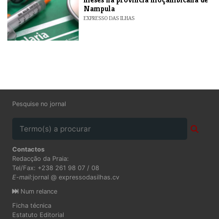
Nampula
EXPRESSO DAS ILHAS
Pesquise no jornal
Contactos
Redacção da Praia:
Tel/Fax: +238 261 98 07 / 08
E-mail:
jornal @ expressodasilhas.cv
Num relance
Ficha técnica
Estatuto Editorial