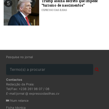
Trump assina decreto que impede
5
"turismo de nascimentos"
EXPRESSO DAS ILHAS
Pesquise no jornal
Contactos
Redacção da Praia:
Tel/Fax: +238 261 98 07 / 08
E-mail:
jornal @ expressodasilhas.cv
Num relance
Ficha técnica