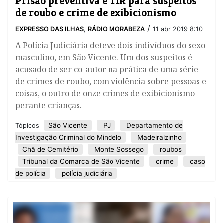
Prisão preventiva e TIR para suspeitos
de roubo e crime de exibicionismo
/
EXPRESSO DAS ILHAS
,
RÁDIO MORABEZA
11 abr 2019 8:10
A Polícia Judiciária deteve dois indivíduos do sexo
masculino, em São Vicente. Um dos suspeitos é
acusado de ser co-autor na prática de uma série
de crimes de roubo, com violência sobre pessoas e
coisas, o outro de onze crimes de exibicionismo
perante crianças.
São Vicente
PJ
Departamento de
Tópicos
Investigação Criminal do Mindelo
Madeiralzinho
Chã de Cemitério
Monte Sossego
roubos
Tribunal da Comarca de São Vicente
crime
caso
de polícia
polícia judiciária