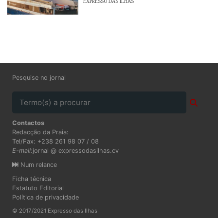
EXPRESSO DAS ILHAS
Pesquise no jornal
Contactos
Redacção da Praia:
Tel/Fax: +238 261 98 07 / 08
E-mail:
jornal @ expressodasilhas.cv
Num relance
Ficha técnica
Estatuto Editorial
Política de privacidade
© 2017/2021 Expresso das Ilhas