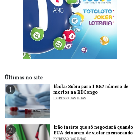
Últimas no site
​Ébola: Subiu para 1.887 número de
1
mortos na RDCongo
EXPRESSO DAS ILHAS
​Irão insiste que só negociará quando
2
EUA deixarem de violar memorando
EXPRESSO DAS ILHAS