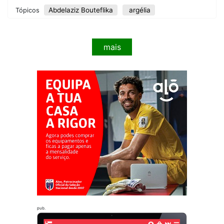
Abdelaziz Bouteflika
argélia
Tópicos
mais
pub.