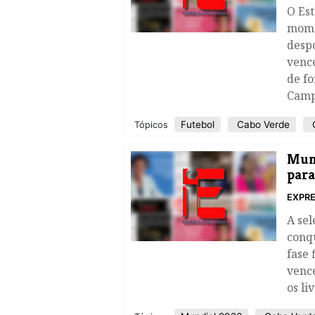
O Est
mome
despo
vence
de fo
Camp
Futebol
Cabo Verde
C
Tópicos
Mund
para
EXPRE
A sel
conqu
fase 
vence
os li