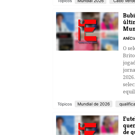
Mundial 2026
Cabo Verd
Tópicos
Bubi
últi
Mun
ANÍCI
O sel
Brito
jogad
jorna
2026.
selec
equil
Mundial de 2026
qualific
Tópicos
Fute
quer
de q