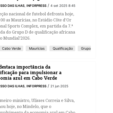
/
SSO DAS ILHAS
,
INFORPRESS
4 set 2025 8:45
eção nacional de futebol defronta hoje,
:00 as Maurícias, no Estádio Côte d’Or
nal Sports Complex, em partida da 7.ª
da do Grupo D de qualificação africana
 o Mundial’2026.
Cabo Verde
Maurícias
Qualificação
Grupo
destaca importância da
ificação para impulsionar a
omia azul em Cabo Verde
/
SSO DAS ILHAS
,
INFORPRESS
21 jun 2025
meiro-ministro, Ulisses Correia e Silva,
ou hoje, no Mindelo, que o
nvolvimento da economia azul em Cabo