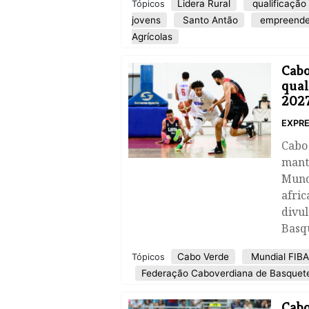
Lidera Rural
qualificação
Tópicos
jovens
Santo Antão
empreende
Agrícolas
Cabo
qual
202
EXPRE
Cabo 
manté
Mundi
afri
divu
Basq
Cabo Verde
Mundial FIB
Tópicos
Federação Caboverdiana de Basquet
Cabo