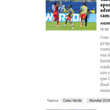
apur
adve
cam
ANDR
15:39
Com d
grup
conti
sua h
futeb
ronda
oito 
que l
final
mome
Cabo Verde
Mundial 202
Tópicos