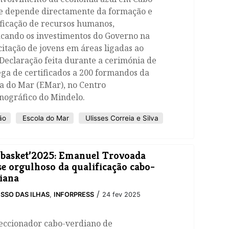
e depende directamente da formação e
ficação de recursos humanos,
acando os investimentos do Governo na
itação de jovens em áreas ligadas ao
Declaração feita durante a cerimónia de
ga de certificados a 200 formandos da
a do Mar (EMar), no Centro
nográfico do Mindelo.
ão
Escola do Mar
Ulisses Correia e Silva
basket’2025: Emanuel Trovoada
se orgulhoso da qualificação cabo-
iana
/
SSO DAS ILHAS
,
INFORPRESS
24 fev 2025
leccionador cabo-verdiano de