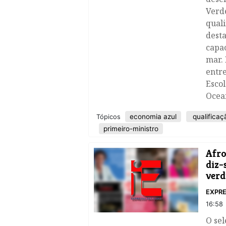
Verd
quali
dest
capac
mar. 
entre
Escol
Ocea
economia azul
qualificaç
Tópicos
primeiro-ministro
Afro
diz-
verd
EXPRE
16:58
O se