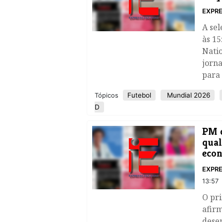
EXPRE
A sel
às 15
Natio
jorna
para
Futebol
Mundial 2026
Tópicos
D
​PM 
qual
econ
EXPRE
13:57
O pri
afirm
dese