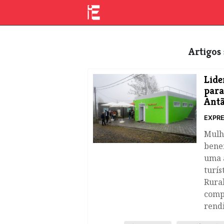
Artigo
Lide
para
Ant
EXPRE
​Mulh
benef
uma 
turís
Rural
comp
rendi