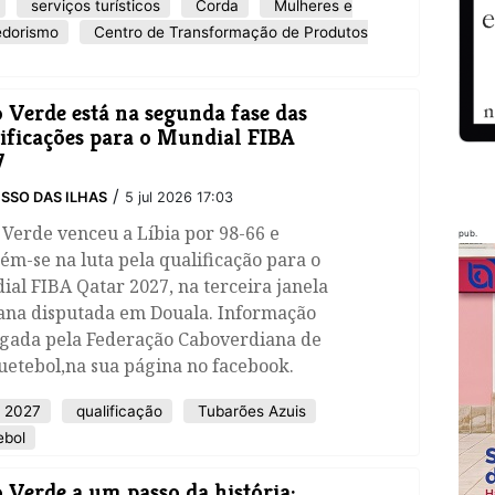
serviços turísticos
Corda
Mulheres e
dorismo
Centro de Transformação de Produtos
 Verde está na segunda fase das
ificações para o Mundial FIBA
7
/
SSO DAS ILHAS
5 jul 2026 17:03
Verde venceu a Líbia por 98-66 e
pub.
m-se na luta pela qualificação para o
al FIBA Qatar 2027, na terceira janela
cana disputada em Douala. Informação
lgada pela Federação Caboverdiana de
uetebol,na sua página no facebook.
A 2027
qualificação
Tubarões Azuis
ebol
 Verde a um passo da história: