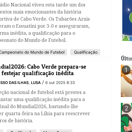
ádio Nacional viveu esta tarde um dos
ntos mais emocionantes da história
rtiva de Cabo Verde. Os Tubarões Azuis
ram o Essuatíni por 3-0 e asseguraram,
rma inédita, a qualificação para o
eonato do Mundo de Futebol.
ampeonato do Mundo de Futebol
Qualificação
Últi
ial2026: Cabo Verde prepara-se
1
 festejar qualificação inédita
/
SSO DAS ILHAS
,
LUSA
6 out 2025 8:33
eção nacional de futebol está prestes a
istar uma qualificação inédita para a
final do Mundial2026, bastando-lhe
2
r quarta-feira na Líbia para reescrever
vros de história.