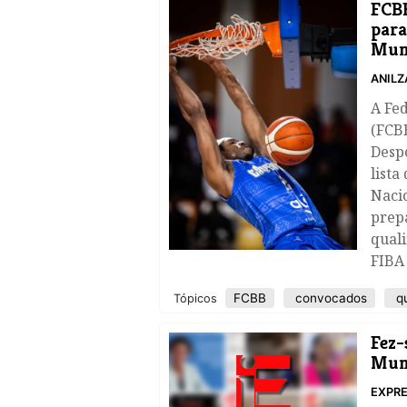
FCBB
para
Mun
ANILZ
A Fe
(FCB
Despo
lista
Nacio
prep
qual
FIBA 
FCBB
convocados
qu
Tópicos
Fez-
Mun
EXPRE