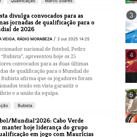
e
Qualificação
Marco Soares
3
sta divulga convocados para as
mas jornadas de qualificação para o
dial de 2026
/
A VEIGA
,
RÁDIO MORABEZA
3 out 2025 14:25
ecionador nacional de futebol, Pedro
4
 “Bubista”, apresentou hoje os 25
ores convocados para as duas últimas
das de qualificação para o Mundial de
 Bubista afirma que os jogadores foram
ionados tendo em vista garantir o
íbrio e a união da equipa.
5
ação
Bubista
bol/Mundial'2026: Cabo Verde
 manter hoje liderança do grupo
ualificação em jogo com Maurícias