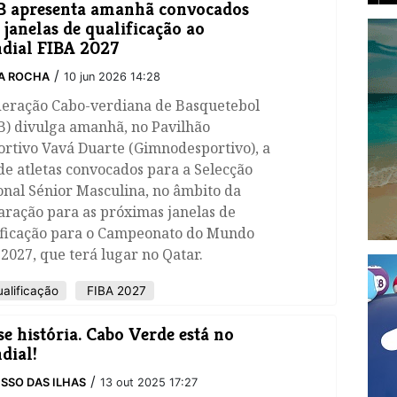
 apresenta amanhã convocados
 janelas de qualificação ao
dial FIBA 2027
/
A ROCHA
10 jun 2026 14:28
deração Cabo-verdiana de Basquetebol
B) divulga amanhã, no Pavilhão
rtivo Vavá Duarte (Gimnodesportivo), a
 de atletas convocados para a Selecção
nal Sénior Masculina, no âmbito da
aração para as próximas janelas de
ificação para o Campeonato do Mundo
2027, que terá lugar no Qatar.
alificação
FIBA 2027
se história. Cabo Verde está no
dial!
/
SSO DAS ILHAS
13 out 2025 17:27