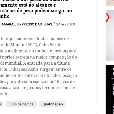
amento está ao alcance e
rsários de peso podem surgir no
inho
/
E AMARAL
,
EXPRESSO DAS ILHAS
24 jun 2026
uas jornadas concluídas na fase de
os do Mundial 2026, Cabo Verde
nua a alimentar o sonho de prolongar a
istórica estreia na maior competição do
ol mundial. À entrada para a última
, os Tubarões Azuis surgem entre os
melhores terceiros classificados, posição
hes garantiria presença nos 16 avos de
 caso a fase de grupos terminasse neste
nto.
6
16 avos de final
Qualificação