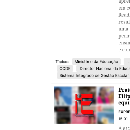
apre
em c
Read
resul
uma s
permi
ensin
e com
Ministério da Educação
L
Tópicos
OCDE
Director Nacional da Educ
Sistema Integrado de Gestão Escolar
Prai
Fili
equi
EXPRE
15:01
A esc