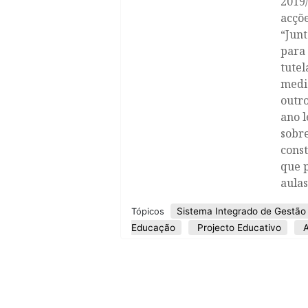
2019
acçõe
“Jun
para 
tutel
medi
outro
ano l
sobr
cons
que 
aulas
Sistema Integrado de Gestão
Tópicos
Educação
Projecto Educativo
A