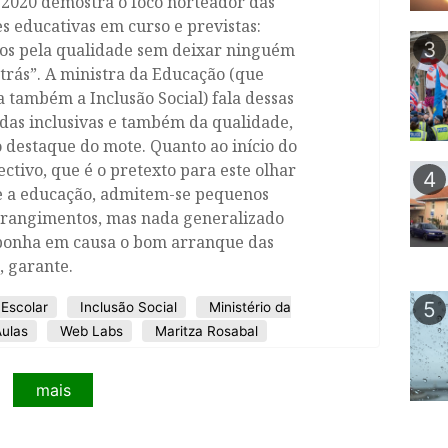
/2020 demostra o foco norteador das
s educativas em curso e previstas:
3
tos pela qualidade sem deixar ninguém
trás”. A ministra da Educação (que
a também a Inclusão Social) fala dessas
das inclusivas e também da qualidade,
 destaque do mote. Quanto ao início do
ectivo, que é o pretexto para este olhar
4
e a educação, admitem-se pequenos
trangimentos, mas nada generalizado
ponha em causa o bom arranque das
, garante.
5
 Escolar
Inclusão Social
Ministério da
ulas
Web Labs
Maritza Rosabal
mais