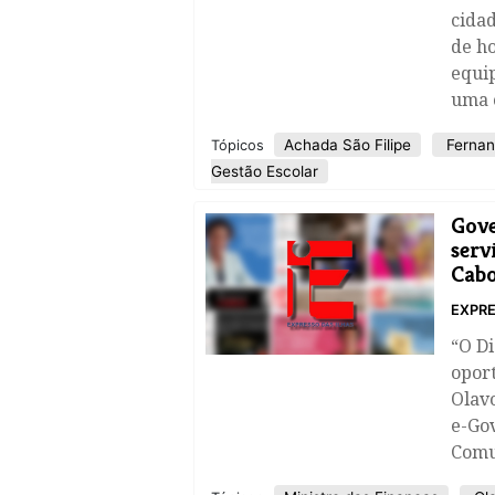
cidad
de ho
equi
uma 
Achada São Filipe
Fernan
Tópicos
Gestão Escolar
Gove
serv
Cabo
EXPRE
“O D
opor
Olavo
e-Gov
Comun