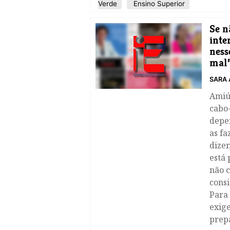
Verde
Ensino Superior
Se n
inte
ness
mal
SARA 
Amiúd
cabo-
depe
as fa
dizer
está
não c
consi
Para 
exig
prepa