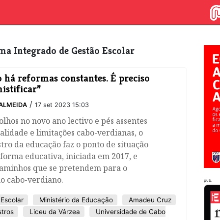
tema Integrado de Gestão Escolar
 há reformas constantes. É preciso
istificar”
/
ALMEIDA
17 set 2023 15:03
lhos no novo ano lectivo e pés assentes
alidade e limitações cabo-verdianas, o
tro da educação faz o ponto de situação
forma educativa, iniciada em 2017, e
caminhos que se pretendem para o
no cabo-verdiano.
pub.
 Escolar
Ministério da Educação
Amadeu Cruz
stros
Liceu da Várzea
Universidade de Cabo