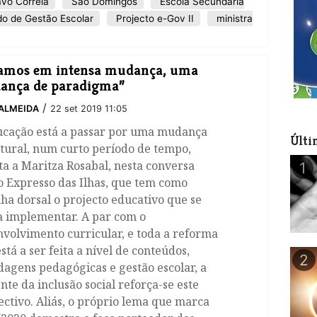
vo Correia
São Domingos
Escola Secundária
do de Gestão Escolar
Projecto e-Gov II
ministra
amos em intensa mudança, uma
ança de paradigma”
/
ALMEIDA
22 set 2019 11:05
ucação está a passar por uma mudança
Últi
tural, num curto período de tempo,
a a Maritza Rosabal, nesta conversa
1
o Expresso das Ilhas, que tem como
ha dorsal o projecto educativo que se
a implementar. A par com o
volvimento curricular, e toda a reforma
stá a ser feita a nível de conteúdos,
2
agens pedagógicas e gestão escolar, a
nte da inclusão social reforça-se este
ectivo. Aliás, o próprio lema que marca