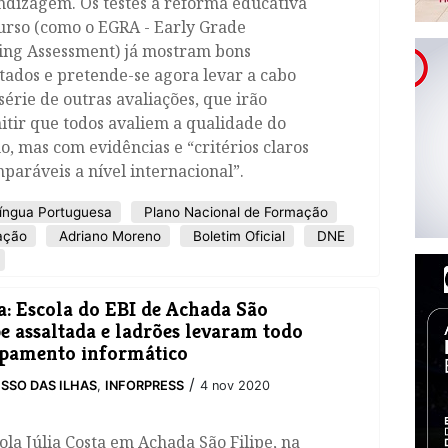
ndizagem. Os testes à reforma educativa
urso (como o EGRA - Early Grade
ing Assessment) já mostram bons
tados e pretende-se agora levar a cabo
érie de outras avaliações, que irão
tir que todos avaliem a qualidade do
o, mas com evidências e “critérios claros
paráveis a nível internacional”.
íngua Portuguesa
Plano Nacional de Formação
ação
Adriano Moreno
Boletim Oficial
DNE
a: Escola do EBI de Achada São
pe assaltada e ladrões levaram todo
pamento informático
/
SSO DAS ILHAS
,
INFORPRESS
4 nov 2020
ola Júlia Costa em Achada São Filipe, na