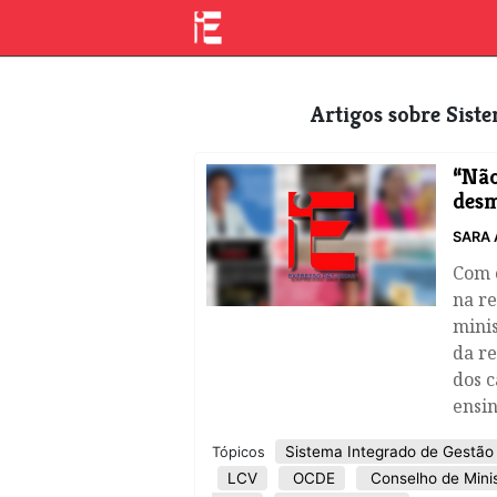
Artigos sobre Sis
“Não
desm
SARA 
Com o
na re
minis
da re
dos 
ensi
Sistema Integrado de Gestão
Tópicos
LCV
OCDE
Conselho de Mini