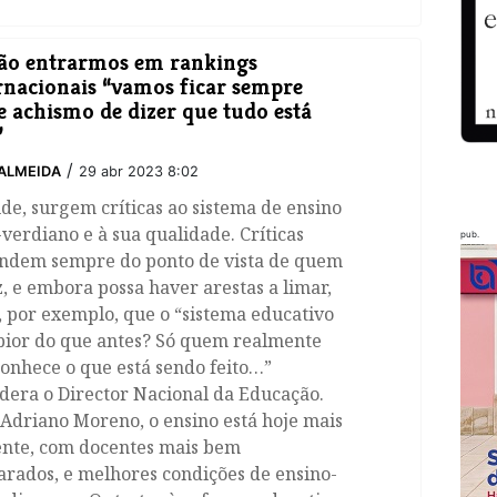
ão entrarmos em rankings
rnacionais “vamos ficar sempre
e achismo de dizer que tudo está
”
/
ALMEIDA
29 abr 2023 8:02
e, surgem críticas ao sistema de ensino
verdiano e à sua qualidade. Críticas
pub.
ndem sempre do ponto de vista de quem
z, e embora possa haver arestas a limar,
, por exemplo, que o “sistema educativo
 pior do que antes? Só quem realmente
onhece o que está sendo feito…”
dera o Director Nacional da Educação.
Adriano Moreno, o ensino está hoje mais
ente, com docentes mais bem
rados, e melhores condições de ensino-