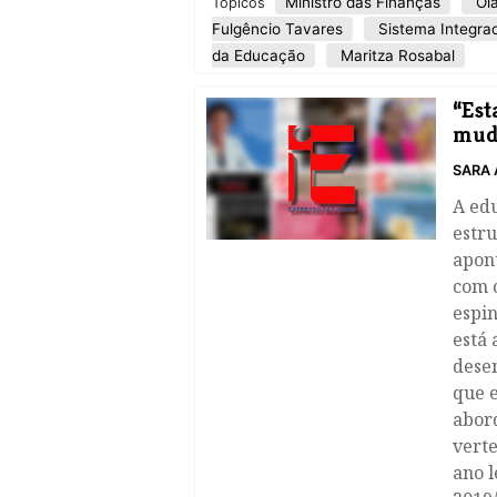
Ministro das Finanças
Ola
Tópicos
Fulgêncio Tavares
Sistema Integra
da Educação
Maritza Rosabal
“Est
mud
SARA 
A ed
estru
apont
com 
espin
está 
desen
que e
abord
verte
ano l