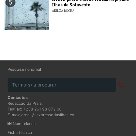
5
Ilhas de Sotavento
ANILZA ROCHA
Pesquise no jornal
Contactos
Redacção da Praia:
Tel/Fax: +238 261 98 07 / 08
E-mail:
jornal @ expressodasilhas.cv
Num relance
Ficha técnica