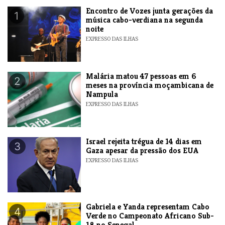
Encontro de Vozes junta gerações da
1
música cabo-verdiana na segunda
noite
EXPRESSO DAS ILHAS
​Malária matou 47 pessoas em 6
2
meses na província moçambicana de
Nampula
EXPRESSO DAS ILHAS
​Israel rejeita trégua de 14 dias em
3
Gaza apesar da pressão dos EUA
EXPRESSO DAS ILHAS
Gabriela e Yanda representam Cabo
4
Verde no Campeonato Africano Sub-
18 no Senegal