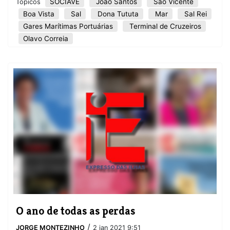
SOCIAVE
João Santos
São Vicente
Tópicos
Boa Vista
Sal
Dona Tututa
Mar
Sal Rei
Gares Marítimas Portuárias
Terminal de Cruzeiros
Olavo Correia
O ano de todas as perdas
/
JORGE MONTEZINHO
2 jan 2021 9:51