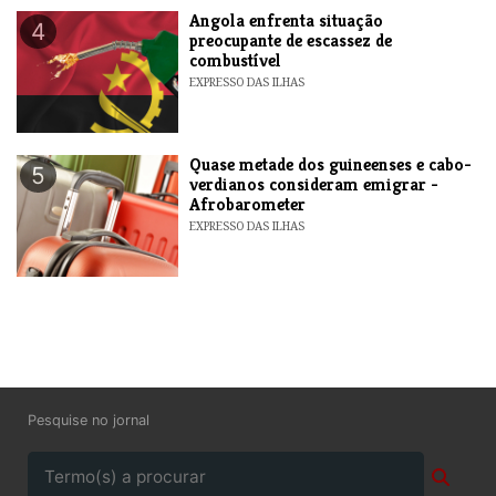
Angola enfrenta situação
4
preocupante de escassez de
combustível
EXPRESSO DAS ILHAS
Quase metade dos guineenses e cabo-
5
verdianos consideram emigrar -
Afrobarometer
EXPRESSO DAS ILHAS
Pesquise no jornal