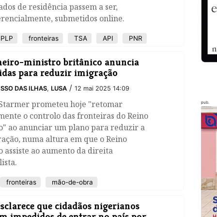
ados de residência passem a ser,
erencialmente, submetidos online.
PLP
fronteiras
TSA
API
PNR
eiro-ministro britânico anuncia
das para reduzir imigração
/
SSO DAS ILHAS
,
LUSA
12 mai 2025 14:09
 Starmer prometeu hoje "retomar
pub.
mente o controlo das fronteiras do Reino
o" ao anunciar um plano para reduzir a
ração, numa altura em que o Reino
 assiste ao aumento da direita
ista.
fronteiras
mão-de-obra
sclarece que cidadãos nigerianos
m impedidos de entrar no país por