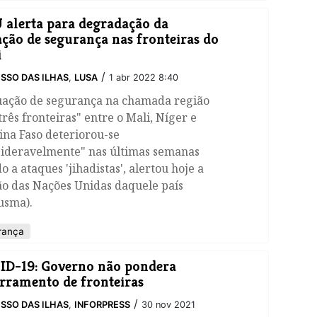
alerta para degradação da
ação de segurança nas fronteiras do
i
/
SSO DAS ILHAS
,
LUSA
1 abr 2022 8:40
tuação de segurança na chamada região
três fronteiras" entre o Mali, Níger e
ina Faso deteriorou-se
sideravelmente" nas últimas semanas
o a ataques 'jihadistas', alertou hoje a
ão das Nações Unidas daquele país
usma).
rança
D-19: Governo não pondera
rramento de fronteiras
/
SSO DAS ILHAS
,
INFORPRESS
30 nov 2021