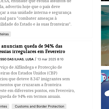
DESA, entidade que estuda assuntos de
a, advertiu hoje que o país deve
çar a sua unidade interna e segurança
onal para "combater ameaças à
ilidade do Estado e às suas fronteiras".
teiras
 anunciam queda de 94% das
essias irregulares em Fevereiro
/
SSO DAS ILHAS
,
LUSA
13 mar 2025 8:10
viço de Alfândega e Protecção de
eiras dos Estados Unidos (CBP)
ciou que deteve 8.347 imigrantes sem
mentos que cruzaram a fronteira
ste em diferentes pontos, em Fevereiro,
queda de 94% em termos anuais.
ntes
Customs and Border Protection