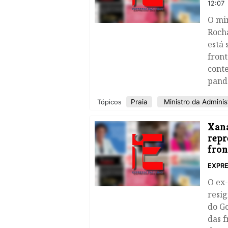
12:07
O min
Rocha
está 
fron
conte
pand
Praia
Ministro da Adminis
Tópicos
Xan
repr
fron
EXPRE
​O e
resig
do G
das f