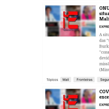
ONU 
situ
Mal
EXPRE
A si
das "
Burk
"con
devid
miss
(Min
Mali
Fronteiras
Segu
Tópicos
COVI
ence
EXPRE