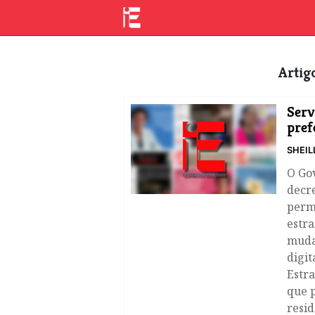
Arti
Serv
pref
SHEIL
O Go
decre
perm
estr
muda
digit
Estra
que p
resid