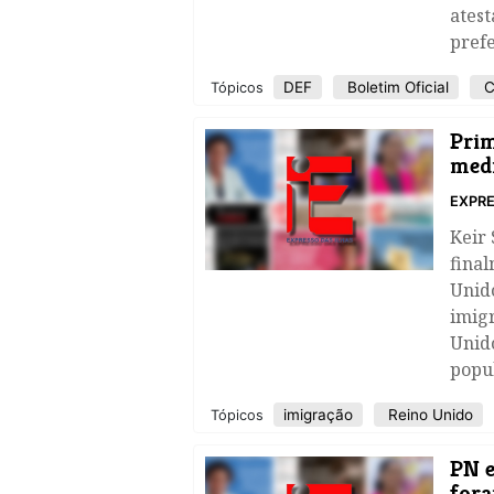
atest
pref
DEF
Boletim Oficial
C
Tópicos
Prim
medi
EXPRE
Keir
final
Unid
imig
Unido
popul
imigração
Reino Unido
Tópicos
PN e
fora