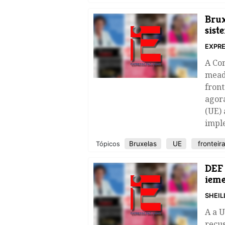
Brux
sist
EXPRE
A Com
meado
front
agora
(UE) 
impl
Bruxelas
UE
fronteir
Tópicos
DEF 
ieme
SHEIL
A a U
recus