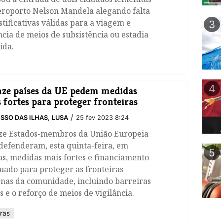
eroporto Nelson Mandela alegando falta
stificativas válidas para a viagem e
3
cia de meios de subsistência ou estadia
ida.
4
ze países da UE pedem medidas
 fortes para proteger fronteiras
/
SSO DAS ILHAS
,
LUSA
25 fev 2023 8:24
ze Estados-membros da União Europeia
defenderam, esta quinta-feira, em
5
s, medidas mais fortes e financiamento
uado para proteger as fronteiras
rnas da comunidade, incluindo barreiras
as e o reforço de meios de vigilância.
ras