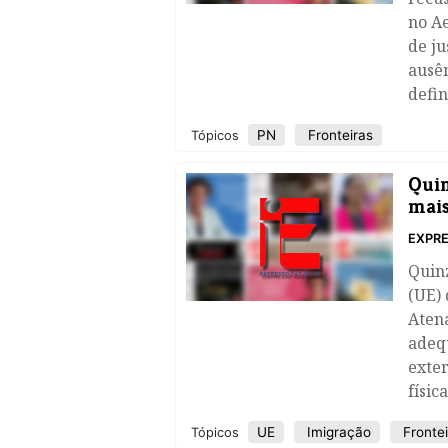
no A
de ju
ausên
defin
PN
Fronteiras
Tópicos
Quin
mais
EXPRE
Quin
(UE) 
Atena
adeq
exte
físic
UE
Imigração
Frontei
Tópicos