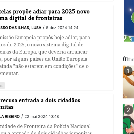
elas propõe adiar para 2025 novo
ema digital de fronteiras
/
SSO DAS ILHAS
,
LUSA
5 dez 2024 14:24
issão Europeia propôs hoje adiar, para
s de 2025, o novo sistema digital de
eiras da Europa, que deveria arrancar
, por alguns países da União Europeia
Últi
ainda "não estarem em condições" de o
1
ementar.
as
recusa entrada a dois cidadãos
nitas
2
/
LA RIBEIRO
22 mai 2024 10:48
nidade de Fronteira da Polícia Nacional
ou a entrada de dois cidadãos iemenitas