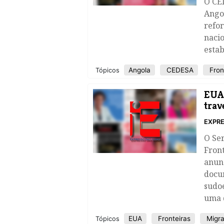
O CE
Angol
refor
naci
estab
Angola
CEDESA
Fron
Tópicos
EUA
trav
EXPRE
O Ser
Front
anun
docu
sudoe
uma 
EUA
Fronteiras
Migra
Tópicos